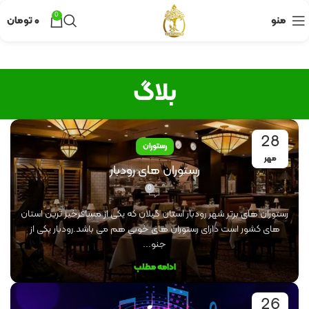
0
منو
۰
تومان
بلاگ
28
رستوران
مهر
رستوران های رودبار
0
رستوران های برتر شهر رودبار استان گیلان که یکی از مسافرخیز ترین استان
های کشور است دارای رستوران های خوبی هم می باشد.رودبار یکی از
جنو...
ادامه مطلب
26