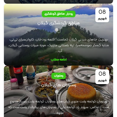
08
,
رودبار
مناطق گردشگری
شهریور
مناطق گردشگری گیلان
0
بهترین جاهای دیدنی گیلان کجاست؟ قلعه رودخان، کاروان‌سرای تی‌تی،
مناره گسکر صومعه‌سرا، تپه باستانی مارلیک، موزه میراث روستایی گیلان،
آب...
ادامه مطلب
08
رستوران
شهریور
رستوران های گیلان
0
رستوران کولمه رشت منوی کباب‌های رستوران کولمه رشت بسیار متنوع
است – عکاس: سهند راد کولمه یکی از رستوران‌های پرطرفدار رشت است که
علاوه...