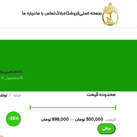
صفحه اصلی
فروشگاه
بلاگ
تماس با ما
درباره ما
بادام زمینی
برن
6 محصول
6 محصول
محدوده قیمت
خانه
لواش
-25%
قيمت:
300,000 تومان
—
899,000 تومان
صافی