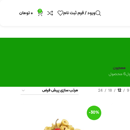
0
ورود / فرم ثبت نام
۰
تومان
معجون
6 محصول
24
18
12
9
-30%